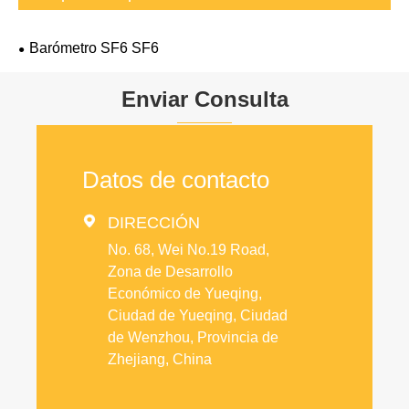
Barómetro SF6 SF6
Enviar Consulta
Datos de contacto

DIRECCIÓN
No. 68, Wei No.19 Road,
Zona de Desarrollo
Económico de Yueqing,
Ciudad de Yueqing, Ciudad
de Wenzhou, Provincia de
Zhejiang, China