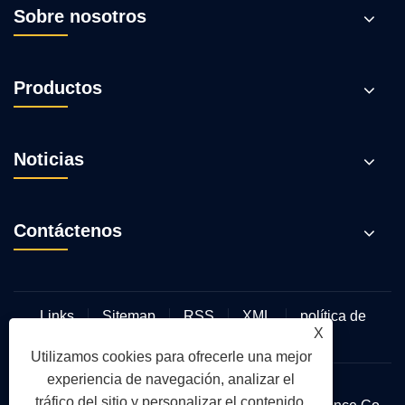
Sobre nosotros
Productos
Noticias
Contáctenos
Links
Sitemap
RSS
XML
política de
X
privacidad
Utilizamos cookies para ofrecerle una mejor
experiencia de navegación, analizar el
tráfico del sitio y personalizar el contenido.