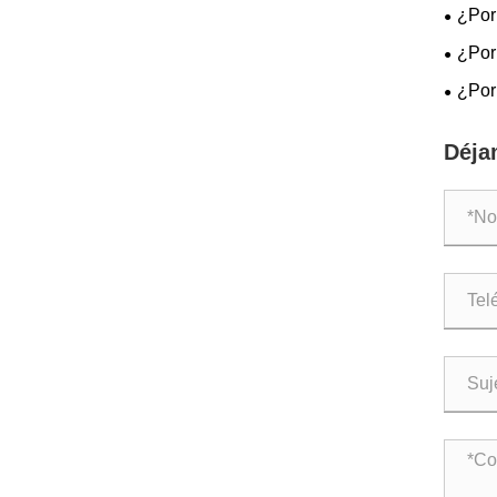
¿Por
opción
¿Por 
de 24 
¿Por 
distri
aislad
las re
Déja