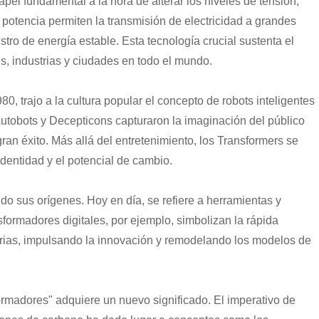
pel fundamental a la hora de alterar los niveles de tensión,
e potencia permiten la transmisión de electricidad a grandes
tro de energía estable. Esta tecnología crucial sustenta el
, industrias y ciudades en todo el mundo.
0, trajo a la cultura popular el concepto de robots inteligentes
Live
Autobots y Decepticons capturaron la imaginación del público
ran éxito. Más allá del entretenimiento, los Transformers se
identidad y el potencial de cambio.
do sus orígenes. Hoy en día, se refiere a herramientas y
sformadores digitales, por ejemplo, simbolizan la rápida
strias, impulsando la innovación y remodelando los modelos de
formadores" adquiere un nuevo significado. El imperativo de