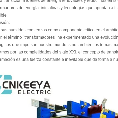
la transición a fuentes de energía renovables y reducir las em
ormadores de energía: iniciativas y tecnologías que apuntan a t
ible.
sión:
sus humildes comienzos como componente crítico en el ámbito de 
r, el término "transformadores" ha experimentado una evolución
ógicos que impulsan nuestro mundo, sino también los temas má
mos por las complejidades del siglo XXI, el concepto de tran
ormación es una fuerza constante e inevitable que da forma a n