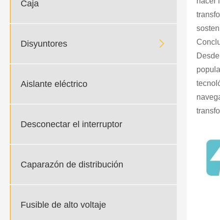
hacer 
Caja
transf
sosten
Conclu

Disyuntores
Desde 
popula
Aislante eléctrico
tecnol
navega
transf
Desconectar el interruptor
Caparazón de distribución
Fusible de alto voltaje