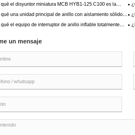
 qué el disyuntor miniatura MCB HYB1-125 C100 es la
¿
 inteligente para una protección eléctrica confiable?
CA 
qué una unidad principal de anillo con aislamiento sólido
¿
con
kV se está convirtiendo en la opción preferida para la
vol
qué el equipo de interruptor de anillo inflable totalmente
¿
bución de energía moderna?
o de 12 kV se está convirtiendo en la opción preferida para
de 
des de distribución de energía modernas?
me un mensaje