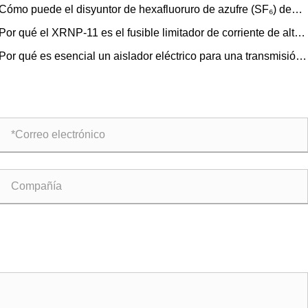
Cómo puede el disyuntor de hexafluoruro de azufre (SF₆) de
de alto voltaje para exteriores LW36-126 mejorar la
Por qué el XRNP-11 es el fusible limitador de corriente de alto
fiabilidad de los sistemas de energía modernos?
taje preferido para la protección de transformadores?
Por qué es esencial un aislador eléctrico para una transmisión
energía segura y confiable?