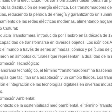
ámbito de la electricidad, los transformadores desempeñan un pa
tando la distribución de energía eléctrica. Los transformadores d
cias, reduciendo la pérdida de energía y garantizando un suminis
namiento de las redes eléctricas modernas, alimentando hogares
o Cultural:
nquicia Transformers, introducida por Hasbro en la década de 198
 capacidad de transformarse en diversos objetos. Los icónicos 
o el mundo a través de series animadas, cómics y películas de g
tieron en símbolos culturales que representan la dualidad de la 
ormación Tecnológica:
panorama tecnológico, el término “transformadores” ha trascendi
ogías que facilitan una adaptación y un cambio fluidos. Los tran
ión e integración de las tecnologías digitales en diversas indu
o.
ormación Ambiental:
contexto de la sostenibilidad medioambiental, el término "trans