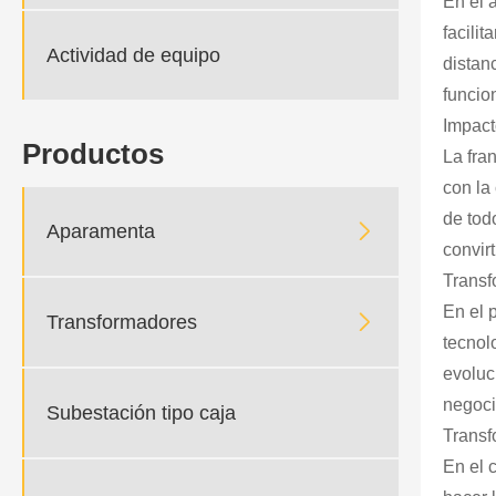
En el 
facili
Actividad de equipo
distan
funcio
Impact
Productos
La fra
con la
de tod

Aparamenta
convir
Transf
En el 

Transformadores
tecnol
evoluc
negoci
Subestación tipo caja
Transf
En el 