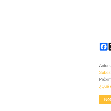
F
Anterio
Subesta
Próxim
¿Qué 
Not