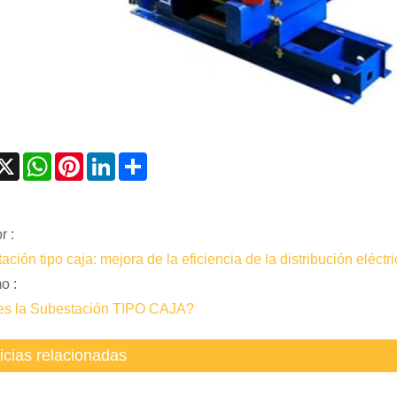
acebook
X
WhatsApp
Pinterest
LinkedIn
Share
r :
ción tipo caja: mejora de la eficiencia de la distribución eléctr
o :
es la Subestación TIPO CAJA?
icias relacionadas