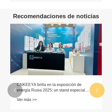
Recomendaciones de noticias
CNKEEYA brilla en la exposición de
energía Rusia 2025: un stand especial


lidera la innovación en equipos de redes
Ver más >>
eléctricas de frío extremo