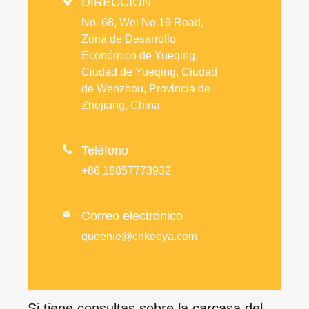

DIRECCIÓN
No. 68, Wei No.19 Road,
Zona de Desarrollo
Económico de Yueqing,
Ciudad de Yueqing, Ciudad
de Wenzhou, Provincia de
Zhejiang, China

Teléfono
+86 18857773932
Correo electrónico

queenie@cnkeeya.com
Si tiene consultas sobre la carcasa del